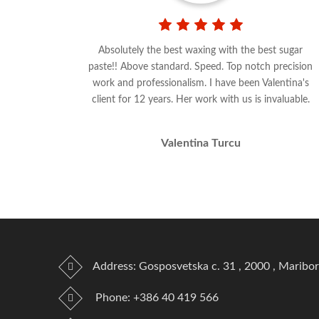
Absolutely the best waxing with the best sugar
paste!! Above standard. Speed. Top notch precision
work and professionalism. I have been Valentina's
client for 12 years. Her work with us is invaluable.
Valentina Turcu
Address: Gosposvetska c. 31 , 2000 , Maribor
Phone:
+386 40 419 566