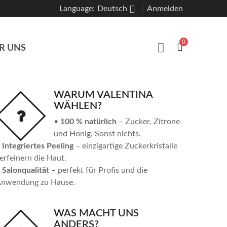
Language:
Deutsch
Anmelden
0
R UNS
WARUM VALENTINA
WÄHLEN?
•
100 % natürlich
– Zucker, Zitrone
und Honig. Sonst nichts.
•
Integriertes Peeling
– einzigartige Zuckerkristalle
erfeinern die Haut.
•
Salonqualität
– perfekt für Profis und die
nwendung zu Hause.
WAS MACHT UNS
ANDERS?