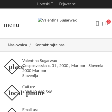
Hrvatski
Prijavite se
0
menu
Naslovnica
Kontaktirajte nas
Valentina Sugarwax
place
Gosposvetska c. 31 , 2000 , Maribor , Slovenia
2000 Maribor
Slovenija
Call us:
local_phone
+386 40 419 566
Email us: