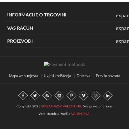
expa
INFORMACIJE O TRGOVINI
expa
VAŠ RAČUN
expa
PROIZVODI
Mapa web-mjesta
Uvjeti korištenja
Dostava
Pravila povrata
Copyright 2025
SUGAR-WAX VALENTINA.
Sva prava pridržana
Web-stranicu izradila
VALENTINA
.