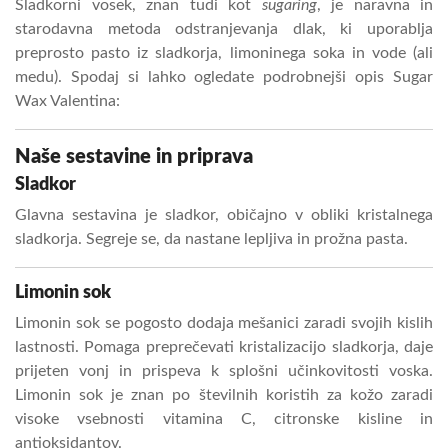
Sladkorni vosek, znan tudi kot
sugaring
, je naravna in
starodavna metoda odstranjevanja dlak, ki uporablja
preprosto pasto iz sladkorja, limoninega soka in vode (ali
medu). Spodaj si lahko ogledate podrobnejši opis Sugar
Wax Valentina:
Naše sestavine in priprava
Sladkor
Glavna sestavina je sladkor, običajno v obliki kristalnega
sladkorja. Segreje se, da nastane lepljiva in prožna pasta.
Limonin sok
Limonin sok se pogosto dodaja mešanici zaradi svojih kislih
lastnosti. Pomaga preprečevati kristalizacijo sladkorja, daje
prijeten vonj in prispeva k splošni učinkovitosti voska.
Limonin sok je znan po številnih koristih za kožo zaradi
visoke vsebnosti vitamina C, citronske kisline in
antioksidantov.