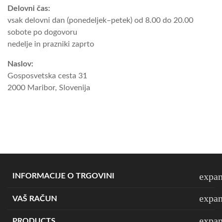
Delovni čas:
vsak delovni dan (ponedeljek–petek) od 8.00 do 20.00
sobote po dogovoru
nedelje in prazniki zaprto
Naslov:
Gosposvetska cesta 31
2000 Maribor, Slovenija
expa
INFORMACIJE O TRGOVINI
expa
VAŠ RAČUN
expa
PRODUCTS