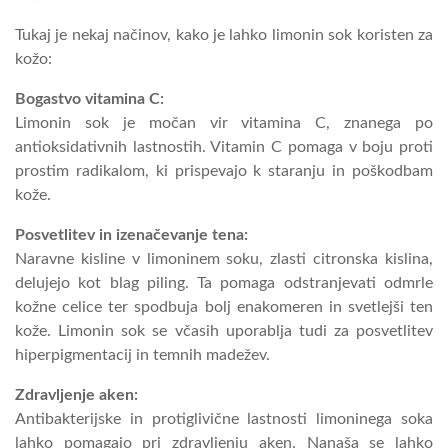
Tukaj je nekaj načinov, kako je lahko limonin sok koristen za
kožo:
Bogastvo vitamina C:
Limonin sok je močan vir vitamina C, znanega po
antioksidativnih lastnostih. Vitamin C pomaga v boju proti
prostim radikalom, ki prispevajo k staranju in poškodbam
kože.
Posvetlitev in izenačevanje tena:
Naravne kisline v limoninem soku, zlasti citronska kislina,
delujejo kot blag piling. Ta pomaga odstranjevati odmrle
kožne celice ter spodbuja bolj enakomeren in svetlejši ten
kože. Limonin sok se včasih uporablja tudi za posvetlitev
hiperpigmentacij in temnih madežev.
Zdravljenje aken:
Antibakterijske in protiglivične lastnosti limoninega soka
lahko pomagajo pri zdravljenju aken. Nanaša se lahko