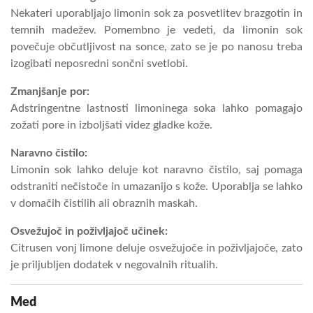
Nekateri uporabljajo limonin sok za posvetlitev brazgotin in
temnih madežev. Pomembno je vedeti, da limonin sok
povečuje občutljivost na sonce, zato se je po nanosu treba
izogibati neposredni sončni svetlobi.
Zmanjšanje por:
Adstringentne lastnosti limoninega soka lahko pomagajo
zožati pore in izboljšati videz gladke kože.
Naravno čistilo:
Limonin sok lahko deluje kot naravno čistilo, saj pomaga
odstraniti nečistoče in umazanijo s kože. Uporablja se lahko
v domačih čistilih ali obraznih maskah.
Osvežujoč in poživljajoč učinek:
Citrusen vonj limone deluje osvežujoče in poživljajoče, zato
je priljubljen dodatek v negovalnih ritualih.
Med