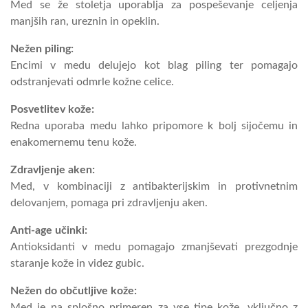
Med se že stoletja uporablja za pospeševanje celjenja
manjših ran, ureznin in opeklin.
Nežen piling:
Encimi v medu delujejo kot blag piling ter pomagajo
odstranjevati odmrle kožne celice.
Posvetlitev kože:
Redna uporaba medu lahko pripomore k bolj sijočemu in
enakomernemu tenu kože.
Zdravljenje aken:
Med, v kombinaciji z antibakterijskim in protivnetnim
delovanjem, pomaga pri zdravljenju aken.
Anti-age učinki:
Antioksidanti v medu pomagajo zmanjševati prezgodnje
staranje kože in videz gubic.
Nežen do občutljive kože:
Med je na splošno primeren za vse tipe kože, vključno z