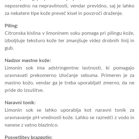
neposredno na nepravilnosti, vendar previdno, saj je lahko
za nekatere tipe kože preveč kisel in povzroči draženje.
Piling:
Citronska kislina v limoninem soku pomaga pri pilingu kože,
izboljšuje teksturo kože ter zmanjšuje videz drobnih linij in
gub.
Nadzor mastne kože:
Limonin sok ima adstringentne lastnosti, ki pomagajo
uravnavati prekomerno izločanje sebuma. Primeren je za
mastno kožo, vendar ga je treba uporabljati zmerno, da ne
pride do izsušitve.
Naravni tonik:
Limonin sok se lahko uporablja kot naravni tonik za
uravnavanje pH-vrednosti kože. Lahko se razredči z vodo in
nanese z vatno blazinico.
Posvetlitev brazgotin: