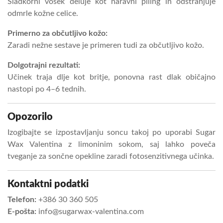
Sladkorni vosek deluje kot naravni piling in odstranjuje
odmrle kožne celice.
Primerno za občutljivo kožo:
Zaradi nežne sestave je primeren tudi za občutljivo kožo.
Dolgotrajni rezultati:
Učinek traja dlje kot britje, ponovna rast dlak običajno
nastopi po 4–6 tednih.
Opozorilo
Izogibajte se izpostavljanju soncu takoj po uporabi Sugar
Wax Valentina z limoninim sokom, saj lahko poveča
tveganje za sončne opekline zaradi fotosenzitivnega učinka.
Kontaktni podatki
Telefon:
+386 30 360 505
E-pošta:
info@sugarwax-valentina.com