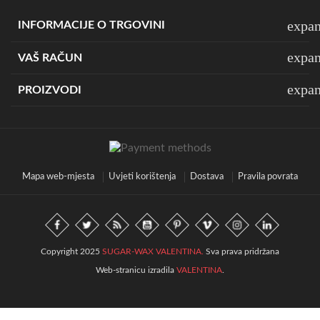
expa
INFORMACIJE O TRGOVINI
expa
VAŠ RAČUN
expa
PROIZVODI
Mapa web-mjesta
Uvjeti korištenja
Dostava
Pravila povrata
Copyright 2025
SUGAR-WAX VALENTINA.
Sva prava pridržana
Web-stranicu izradila
VALENTINA
.