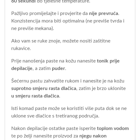
60 sekundi
do tjelesne temperature.
Pažljivo promiješajte i provjerite da
nije prevruća
.
Konzistencija mora biti optimalna (ne previše tvrda i
ne previše mekana).
Ako vam se ruke znoje, možete nositi zaštitne
rukavice.
Prije nanošenja paste na kožu nanesite
tonik prije
depilacije
, a zatim
puder
.
Šećernu pastu zahvatite rukom i nanesite je na kožu
suprotno smjeru rasta dlačica
, zatim je brzo uklonite
u smjeru rasta dlačica
.
Isti komad paste može se koristiti više puta dok se ne
uklone sve dlačice s tretiranog područja.
Nakon depilacije ostatke paste isperite
toplom vodom
te po želji nanesite proizvod za
njegu nakon